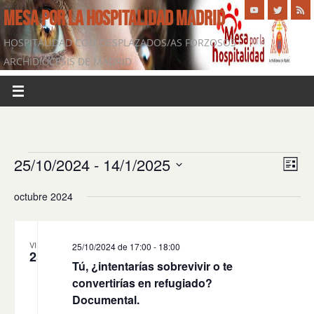
MESA POR LA HOSPITALIDAD MADRID
HOSPITALIDAD CON DESPLAZADOS/AS FORZOSOS -
ARCHIDIÓCESIS DE MADRID
25/10/2024
 - 
14/1/2025
Navega
Nave
Lista
de
de
Selecciona
octubre 2024
vistas
vista
la
de
fecha.
Even
VIE
25/10/2024 de 17:00
-
18:00
25
Tú, ¿intentarías sobrevivir o te
convertirías en refugiado?
Documental.