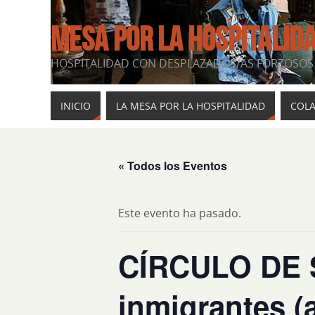
MESA POR LA HOSPITALID
HOSPITALIDAD CON DESPLAZADOS/AS FORZOSOS 
INICIO
LA MESA POR LA HOSPITALIDAD
COL
« Todos los Eventos
Este evento ha pasado.
CÍRCULO DE S
inmigrantes (