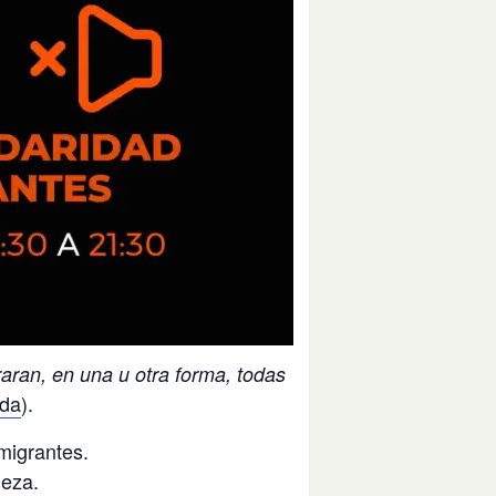
aran, en una u otra forma, todas
ada
).
migrantes.
leza.