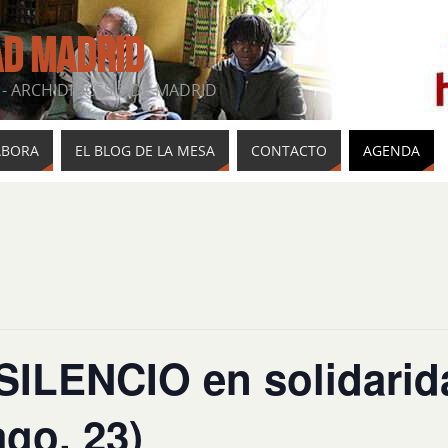
AD MADRID
- ARCHIDIÓCESIS DE MADRID
ABORA
EL BLOG DE LA MESA
CONTACTO
AGENDA
ILENCIO en solidarid
ago. 23)