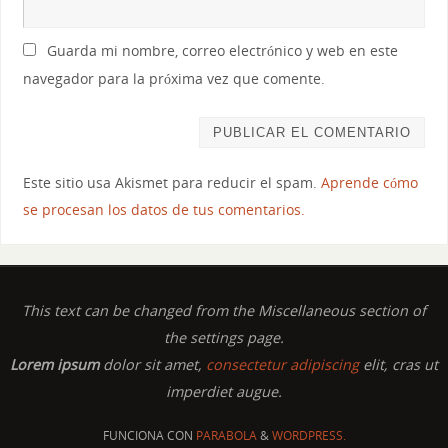
Guarda mi nombre, correo electrónico y web en este
navegador para la próxima vez que comente.
Este sitio usa Akismet para reducir el spam.
Aprende cómo
se procesan los datos de tus comentarios.
This text can be changed from the Miscellaneous section of
the settings page.
Lorem ipsum
dolor sit amet,
consectetur adipiscing
elit, cras ut
imperdiet augue.
FUNCIONA CON
PARABOLA
&
WORDPRESS.