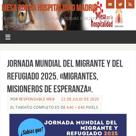
MESA POR LA HOSPITALIDAD MADRID
HOSPITALIDAD CON DESPLAZADOS/AS FORZOSOS -
ARCHIDIÓCESIS DE MADRID
Jornada Mundial del Migrante y del
Refugiado 2025. «MIGRANTES,
MISIONEROS DE ESPERANZA».
POR
RESPONSABLE WEB
22 DE JULIO DE 2025
EL TAMAÑO COMPLETO ES DE
640 × 640
PIXELS