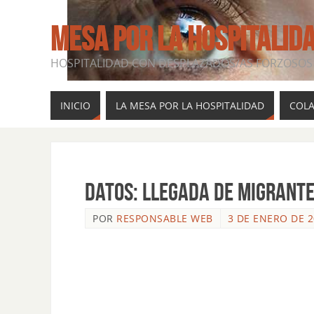
MESA POR LA HOSPITALID
HOSPITALIDAD CON DESPLAZADOS/AS FORZOSOS 
INICIO
LA MESA POR LA HOSPITALIDAD
COL
Datos: LLEGADA DE MIGRANTE
POR
RESPONSABLE WEB
3 DE ENERO DE 2