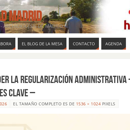
AD MADRID
- ARCHIDIÓCESIS DE MADRID
ABORA
EL BLOG DE LA MESA
CONTACTO
AGENDA
ER LA REGULARIZACIÓN ADMINISTRATIVA 
es clave –
2026
EL TAMAÑO COMPLETO ES DE
1536 × 1024
PIXELS