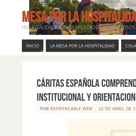
MESA POR LA HOSPITALID
HOSPITALIDAD CON DESPLAZADOS/AS FORZOSOS 
INICIO
LA MESA POR LA HOSPITALIDAD
COL
Cáritas Española COMPREND
institucional y orientacion
POR
RESPONSABLE WEB
22 DE ABRIL DE 