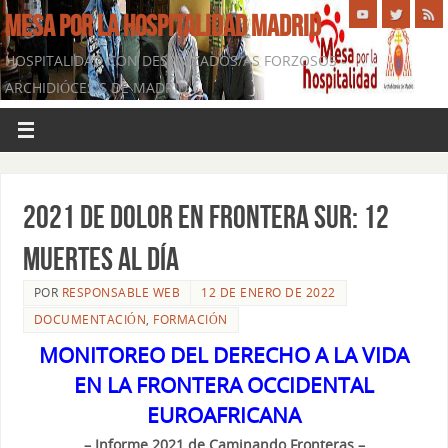
MESA POR LA HOSPITALIDAD MADRID
HOSPITALIDAD CON DESPLAZADOS/AS FORZOSOS -
ARCHIDIÓCESIS DE MADRID
2021 DE DOLOR EN FRONTERA SUR: 12
MUERTES AL DÍA
POR
RESPONSABLE WEB
12 DE ENERO DE 2022
DOCUMENTACIÓN
,
FORMACIÓN
MONITOREO DEL DERECHO A LA VIDA
EN LA FRONTERA OCCIDENTAL
EUROAFRICANA
– Informe 2021 de Caminando Fronteras –