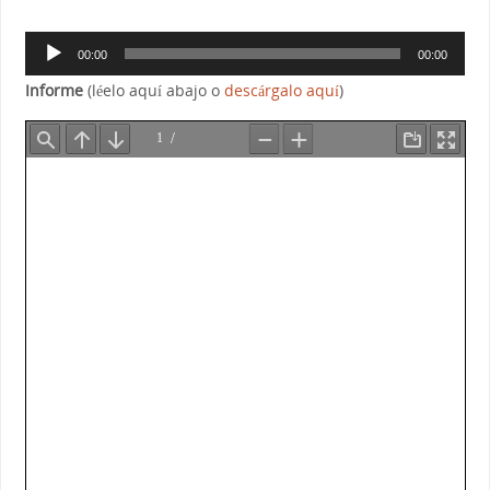
audio
Reproductor
00:00
00:00
de
Informe
(léelo aquí abajo o
descárgalo aquí
)
audio