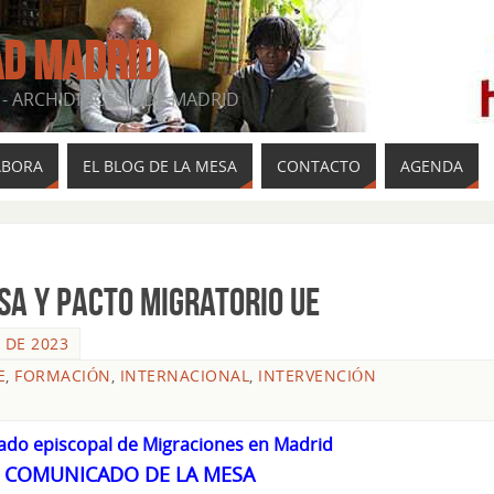
AD MADRID
- ARCHIDIÓCESIS DE MADRID
ABORA
EL BLOG DE LA MESA
CONTACTO
AGENDA
SA Y PACTO MIGRATORIO UE
 DE 2023
E
,
FORMACIÓN
,
INTERNACIONAL
,
INTERVENCIÓN
gado episcopal de Migraciones en Madrid
L COMUNICADO DE LA MESA