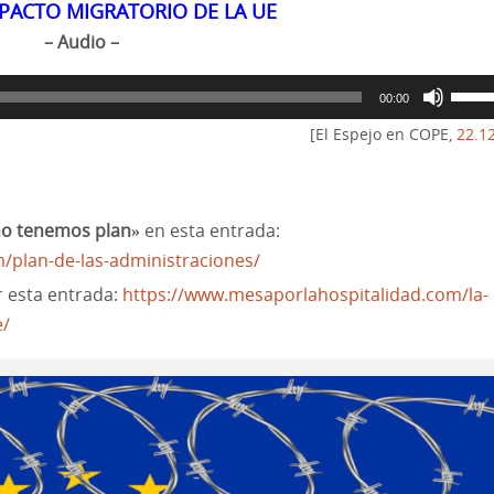
 PACTO MIGRATORIO DE LA UE
– Audio –
Utiliz
00:00
las
[El Espejo en COPE,
22.1
tecla
de
flech
no tenemos plan»
en esta entrada:
arrib
/plan-de-las-administraciones/
para
er esta entrada:
https://www.mesaporlahospitalidad.com/la-
aume
e/
o
dismi
el
volu