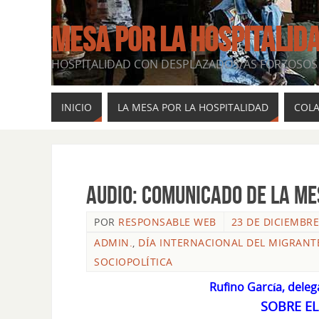
MESA POR LA HOSPITALID
HOSPITALIDAD CON DESPLAZADOS/AS FORZOSOS 
INICIO
LA MESA POR LA HOSPITALIDAD
COL
Audio: COMUNICADO DE LA ME
POR
RESPONSABLE WEB
23 DE DICIEMBRE
ADMIN.
,
DÍA INTERNACIONAL DEL MIGRANT
SOCIOPOLÍTICA
Rufino García, dele
SOBRE E