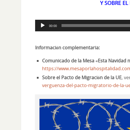
Y SOBRE EL
Reproductor
00:00
de
audio
Información complementaria:
Comunicado de la Mesa «Esta Navidad 
https://www.mesaporlahospitalidad.com
Sobre el Pacto de Migración de la UE
, v
verguenza-del-pacto-migratorio-de-la-u