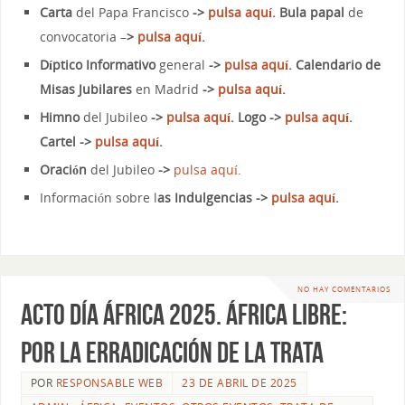
Carta
del Papa Francisco
->
pulsa aquí
. Bula papal
de
convocatoria –
>
pulsa aquí
.
Díptico Informativo
general
->
pulsa aquí
. Calendario de
Misas Jubilares
en Madrid
->
pulsa aquí
.
Himno
del Jubileo
->
pulsa aquí
. Logo ->
pulsa aquí
.
Cartel ->
pulsa aquí
.
Oración
del Jubileo
->
pulsa aquí
.
Información sobre l
as Indulgencias ->
pulsa aquí
.
NO HAY COMENTARIOS
Acto Día África 2025. África Libre:
por la erradicación de la trata
POR
RESPONSABLE WEB
23 DE ABRIL DE 2025