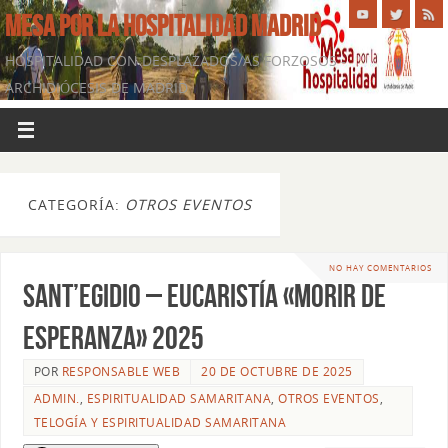
MESA POR LA HOSPITALIDAD MADRID
HOSPITALIDAD CON DESPLAZADOS/AS FORZOSOS -
ARCHIDIÓCESIS DE MADRID
CATEGORÍA:
OTROS EVENTOS
NO HAY COMENTARIOS
Sant’Egidio – Eucaristía «Morir de
Esperanza» 2025
POR
RESPONSABLE WEB
20 DE OCTUBRE DE 2025
ADMIN.
,
ESPIRITUALIDAD SAMARITANA
,
OTROS EVENTOS
,
TELOGÍA Y ESPIRITUALIDAD SAMARITANA