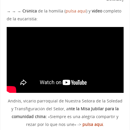
→ → → Crónica
de la homilía (
pulsa aquí
) y
vídeo
completo
de la eucaristía:
Andrés, vicario parroquial de Nuestra Señora de la Soledad
y Transfiguración del Señor, a
nte la Misa Jubilar para la
comunidad china:
«Siempre es una alegría compartir y
rezar por lo que nos une» ->
pulsa aquí
.