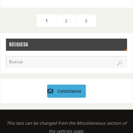
1
2
3
BÚSQUEDA
Contáctanos
This text can be changed from the Miscellaneous section of
the settings page.