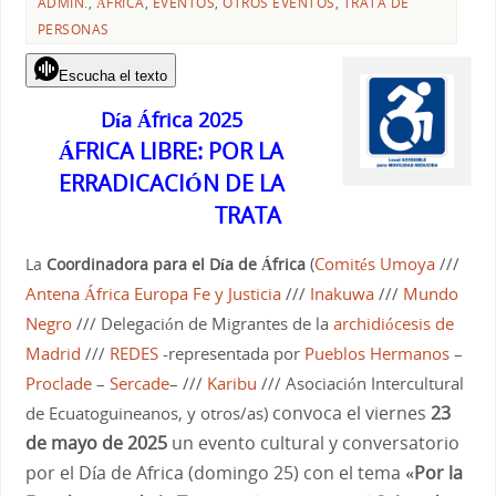
ADMIN.
,
ÁFRICA
,
EVENTOS
,
OTROS EVENTOS
,
TRATA DE
PERSONAS
Escucha el texto
Día África 2025
ÁFRICA LIBRE: POR LA
ERRADICACIÓN DE LA
TRATA
(
Comités Umoya
///
La
Coordinadora para el Día de África
Antena África Europa Fe y Justicia
///
Inakuwa
///
Mundo
Negro
/// Delegación de Migrantes de la
archidiócesis de
Madrid
///
REDES
-representada por
Pueblos Hermanos
–
Proclade
–
Sercade
– ///
Karibu
/// Asociación Intercultural
convoca el viernes
23
de Ecuatoguineanos, y otros/as)
de mayo de 2025
un evento cultural y conversatorio
por el Día de Africa (domingo 25) con el tema
«Por la