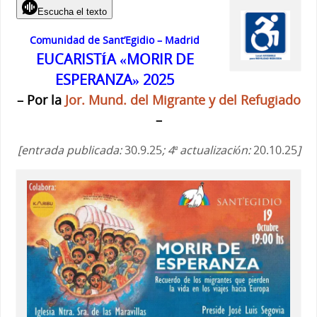
Escucha el texto
Comunidad de Sant’Egidio – Madrid
EUCARISTÍA «MORIR DE
ESPERANZA» 2025
– Por la
Jor. Mund. del Migrante y del Refugiado
–
[entrada publicada:
30.9.25
; 4ª actualización:
20.10.25
]