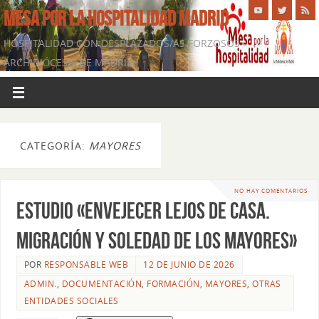
MESA POR LA HOSPITALIDAD MADRID
HOSPITALIDAD CON DESPLAZADOS/AS FORZOSOS -
ARCHIDIÓCESIS DE MADRID
CATEGORÍA:
MAYORES
NO HAY COMENTARIOS
Estudio «ENVEJECER LEJOS DE CASA.
MIGRACIÓN Y SOLEDAD DE LOS MAYORES»
POR
RESPONSABLE WEB
12 DE JUNIO DE 2026
ADMIN.
,
DOCUMENTACIÓN
,
FORMACIÓN
,
MAYORES
,
OTRAS
ENTIDADES SOCIALES