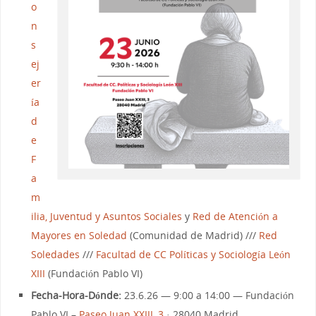
o
n
s
ej
er
ía
d
e
F
a
m
ilia, Juventud y Asuntos Sociales
y
Red de Atención a
Mayores en Soledad
(Comunidad de Madrid) ///
Red
Soledades
///
Facultad de CC Políticas y Sociología León
XIII
(Fundación Pablo VI)
Fecha-Hora-Dónde:
23.6.26 — 9:00 a 14:00 — Fundación
Pablo VI –
Paseo Juan XXIII, 3
· 28040 Madrid