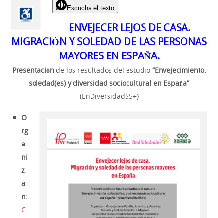
Escucha el texto
ENVEJECER LEJOS DE CASA.
MIGRACIÓN Y SOLEDAD DE LAS PERSONAS
MAYORES EN ESPAÑA.
Presentación
de los resultados del estudio
“Envejecimiento,
soledad(es) y diversidad sociocultural
en España”
(EnDiversidad55+)
O
rg
a
ni
z
a
n:
C