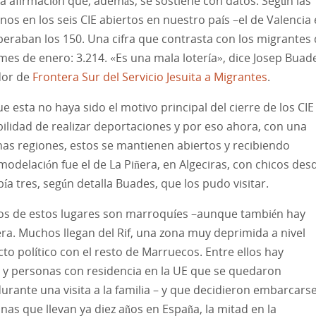
a afirmación que, además, se sostiene con datos. Según las
nos en los seis CIE abiertos en nuestro país –el de Valencia 
peraban los 150. Una cifra que contrasta con los migrantes
mes de enero: 3.214. «Es una mala lotería», dice Josep Buad
dor de
Frontera Sur del Servicio Jesuita a Migrantes
.
 esta no haya sido el motivo principal del cierre de los CIE
bilidad de realizar deportaciones y por eso ahora, con una
nas regiones, estos se mantienen abiertos y recibiendo
emodelación fue el de La Piñera, en Algeciras, con chicos des
a tres, según detalla Buades, que los pudo visitar.
ros de estos lugares son marroquíes –aunque también hay
a. Muchos llegan del Rif, una zona muy deprimida a nivel
cto político con el resto de Marruecos. Entre ellos hay
s y personas con residencia en la UE que se quedaron
ante una visita a la familia – y que decidieron embarcars
as que llevan ya diez años en España, la mitad en la