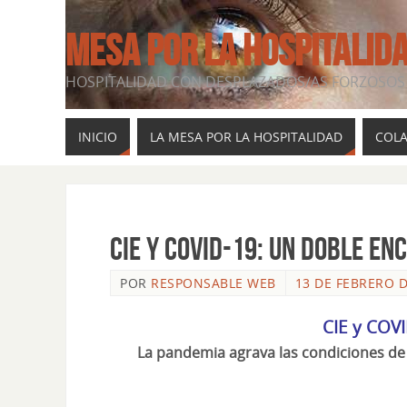
MESA POR LA HOSPITALID
HOSPITALIDAD CON DESPLAZADOS/AS FORZOSOS 
INICIO
LA MESA POR LA HOSPITALIDAD
COL
CIE y COVID-19: un doble en
POR
RESPONSABLE WEB
13 DE FEBRERO D
CIE y COV
La pandemia agrava las condiciones de 