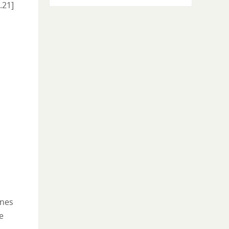
2.21]
ones
e