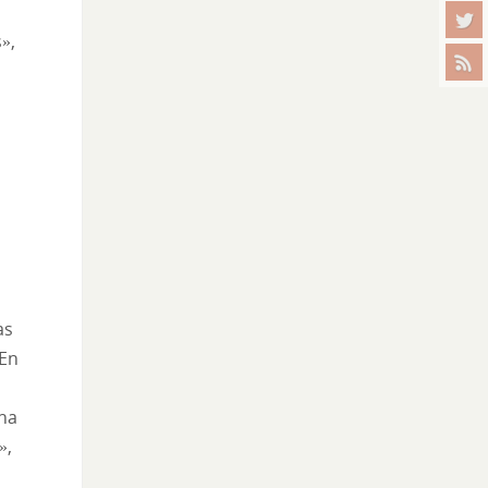
»,
as
 En
ena
»,