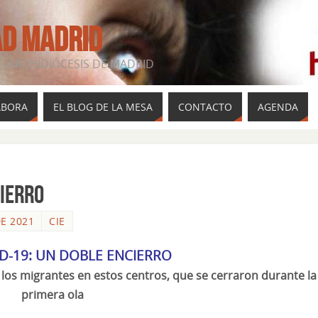
AD MADRID
- ARCHIDIÓCESIS DE MADRID
ABORA
EL BLOG DE LA MESA
CONTACTO
AGENDA
cierro
E 2021
CIE
ID-19: UN DOBLE ENCIERRO
los migrantes en estos centros, que se cerraron durante la
primera ola