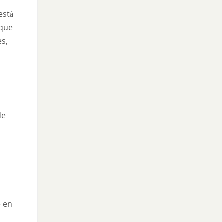
está
 que
es,
de
e en