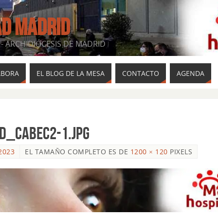
AD MADRID
- ARCHIDIÓCESIS DE MADRID
ABORA
EL BLOG DE LA MESA
CONTACTO
AGENDA
d_cabec2-1.jpg
2023
EL TAMAÑO COMPLETO ES DE
1200 × 120
PIXELS