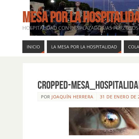
MESA POR LA HOSPITALID
HOSPITALIDAD CON DESPLAZADOS/AS FORZOSOS 
INICIO
LA MESA POR LA HOSPITALIDAD
COL
cropped-Mesa_hospitalida
POR
JOAQUÍN HERRERA
31 DE ENERO DE 