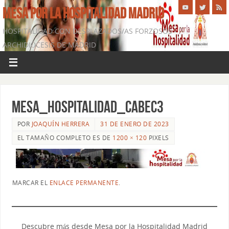
MESA POR LA HOSPITALIDAD MADRID
HOSPITALIDAD CON DESPLAZADOS/AS FORZOSOS -
ARCHIDIÓCESIS DE MADRID
Mesa_hospitalidad_cabec3
POR
JOAQUÍN HERRERA
31 DE ENERO DE 2023
EL TAMAÑO COMPLETO ES DE
1200 × 120
PIXELS
MARCAR EL
ENLACE PERMANENTE
.
Descubre más desde Mesa por la Hospitalidad Madrid