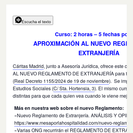
Escucha el texto
Curso: 2 horas – 5 fechas posi
APROXIMACIÓN AL NUEVO REGL
EXTRANJERÍA
Cáritas Madrid
, junto a Asesoría Jurídica, ofrece este
AL NUEVO REGLAMENTO DE EXTRANJERÍA para tratar l
(
Real Decreto 1155/2024 de 19 de noviembre
). Se impar
Estudios Sociales (
C/ Sta. Hortensia, 3
). El mismo curso,
distintas para que cada quien vea cuando le viene mejor 
Más en nuestra web sobre el nuevo Reglamento:
«Nuevo Reglamento de Extranjería. ANÁLISIS Y OPIN
https://www.mesaporlahospitalidad.com/nuevo-reglamento
«Varias ONG recurrirán el REGLAMENTO DE EXTRAN