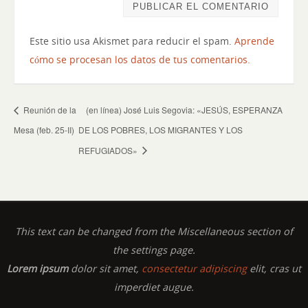
Este sitio usa Akismet para reducir el spam.
Aprende
cómo se procesan los datos de tus comentarios.
Reunión de la
(en línea) José Luis Segovia: «JESÚS, ESPERANZA
Mesa (feb. 25-II)
DE LOS POBRES, LOS MIGRANTES Y LOS
REFUGIADOS»
This text can be changed from the Miscellaneous section of
the settings page.
Lorem ipsum
dolor sit amet,
consectetur adipiscing
elit, cras ut
imperdiet augue.