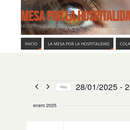
MESA POR LA HOSPITALID
HOSPITALIDAD CON DESPLAZADOS/AS FORZOSOS 
INICIO
LA MESA POR LA HOSPITALIDAD
COL
28/01/2025
 - 
2
Hoy
Selecciona
la
enero 2025
fecha.