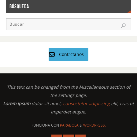
BÚSQUEDA
Contáctanos
This text can be changed from the Miscellaneous section of
the settings page.
Lorem ipsum
dolor sit amet,
consectetur adipiscing
elit, cras ut
imperdiet augue.
FUNCIONA CON
PARABOLA
&
WORDPRESS.