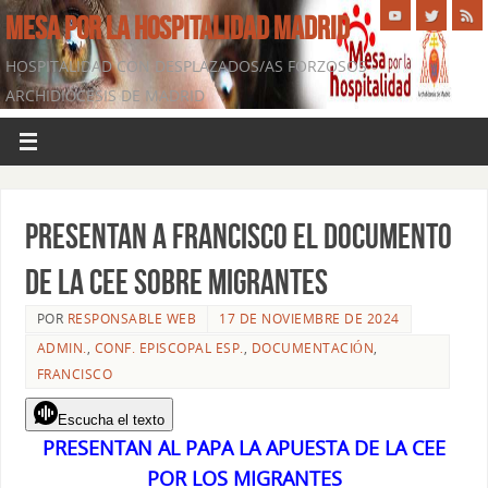
MESA POR LA HOSPITALIDAD MADRID
HOSPITALIDAD CON DESPLAZADOS/AS FORZOSOS -
ARCHIDIÓCESIS DE MADRID
Presentan a Francisco el documento
de la CEE sobre migrantes
POR
RESPONSABLE WEB
17 DE NOVIEMBRE DE 2024
ADMIN.
,
CONF. EPISCOPAL ESP.
,
DOCUMENTACIÓN
,
FRANCISCO
Escucha el texto
PRESENTAN AL PAPA LA APUESTA DE LA CEE
POR LOS MIGRANTES