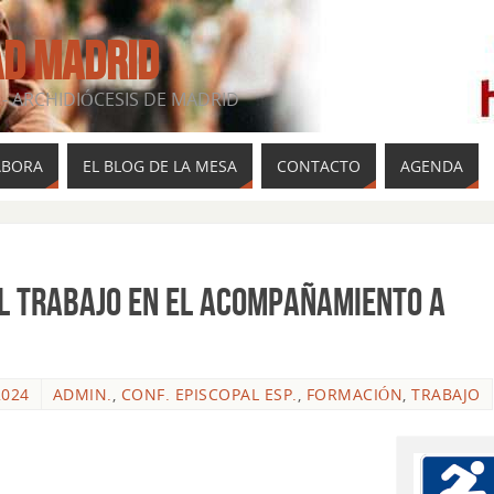
AD MADRID
- ARCHIDIÓCESIS DE MADRID
ABORA
EL BLOG DE LA MESA
CONTACTO
AGENDA
el Trabajo en el acompañamiento a
2024
ADMIN.
,
CONF. EPISCOPAL ESP.
,
FORMACIÓN
,
TRABAJO