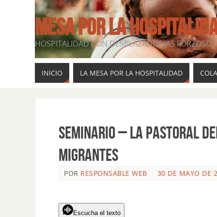
MESA POR LA HOSPITALID
HOSPITALIDAD CON DESPLAZADOS/AS FORZOSOS 
INICIO
LA MESA POR LA HOSPITALIDAD
COL
Seminario – La Pastoral d
migrantes
POR
RESPONSABLE WEB
30 DE MAYO DE 
Escucha el texto