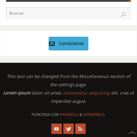
Contáctanos
This text can be changed from the Miscellaneous section of
the settings page.
Lorem ipsum
dolor sit amet,
consectetur adipiscing
elit, cras ut
imperdiet augue.
FUNCIONA CON
PARABOLA
&
WORDPRESS.