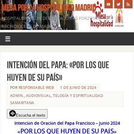
MESA POR LA HOSPITALIDAD MADRID
HOSPITALIDAD CON DESPLAZADOS/AS FORZOSOS -
ARCHIDIÓCESIS DE MADRID
Intención del Papa: «Por los que
huyen de su país»
POR
RESPONSABLE WEB
1 DE JUNIO DE 2024
ADMIN.
,
AUDIOVISUAL
,
TELOGÍA Y ESPIRITUALIDAD
SAMARITANA
Escucha el texto
Intención de Oración del Papa Francisco – junio 2024
«POR LOS QUE HUYEN DE SU PAÍS»