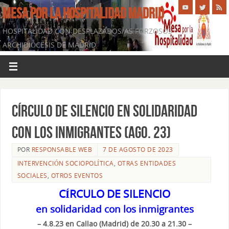
MESA POR LA HOSPITALIDAD MADRID
HOSPITALIDAD CON DESPLAZADOS/AS FORZOSOS -
ARCHIDIÓCESIS DE MADRID
CÍRCULO DE SILENCIO en solidaridad
con los inmigrantes (ago. 23)
POR
RESPONSABLE WEB
7 DE AGOSTO DE 2023
INTERVENCIÓN SOCIOPOLÍTICA
,
OTRAS ENTIDADES
SOCIALES
,
OTROS EVENTOS
CÍRCULO DE SILENCIO
en solidaridad con los inmigrantes
– 4.8.23 en Callao (Madrid) de 20.30 a 21.30 –