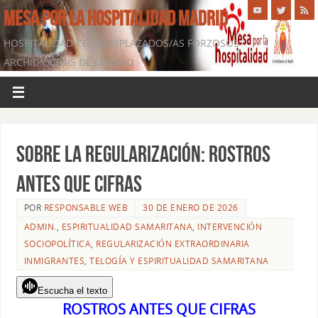
MESA POR LA HOSPITALIDAD MADRID
HOSPITALIDAD CON DESPLAZADOS/AS FORZOSOS -
ARCHIDIÓCESIS DE MADRID
Sobre la Regularización: ROSTROS
ANTES QUE CIFRAS
POR
RESPONSABLE WEB
30 DE ENERO DE 2026
ADMIN.
,
ESPIRITUALIDAD SAMARITANA
,
INTERVENCIÓN
SOCIOPOLÍTICA
,
REGULARIZACIÓN EXTRAORDINARIA
INMIGRANTES
,
TELOGÍA Y ESPIRITUALIDAD SAMARITANA
Escucha el texto
ROSTROS ANTES QUE CIFRAS