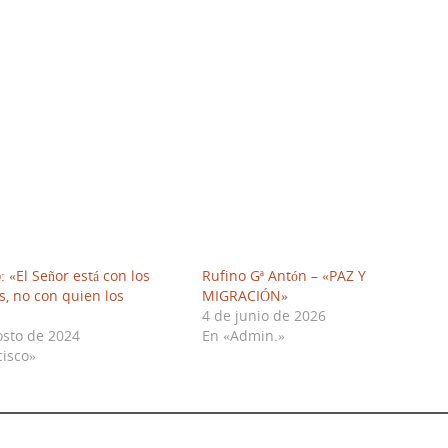
: «El Señor está con los
Rufino Gª Antón – «PAZ Y
, no con quien los
MIGRACIÓN»
4 de junio de 2026
osto de 2024
En «Admin.»
cisco»