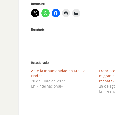
Comparte esto:
Me gusta esto:
Relacionado
Ante la inhumanidad en Melilla-
Francisco
Nador
migrantes
28 de junio de 2022
rechaza»
En «Internacional»
28 de ag
En «Fran