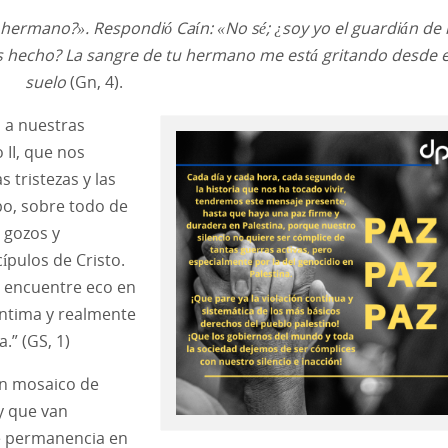
u hermano?». Respondió Caín: «No sé; ¿soy yo el guardián de
as hecho? La sangre de tu hermano me está gritando desde e
suelo
(Gn, 4).
s a nuestras
 II, que nos
 tristezas y las
po, sobre todo de
z gozos y
cípulos de Cristo.
encuentre eco en
 íntima y realmente
.” (GS, 1)
un mosaico de
y que van
e permanencia en