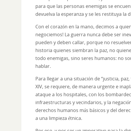
para que las personas enemigas se encuentr
devuelva la esperanza y se les restituya la 
Con el corazón en la mano, decimos a quie
negociemos! La guerra nunca debe ser inev
pueden y deben callar, porque no resuelve
historia quienes siembran la paz, no quie
todo enemigas, sino seres humanos: no son
hablar.
Para llegar a una situación de “justicia, p
XIV, se requiere, de manera urgente e inap
ataque a los hospitales, con los bombardeos 
infraestructuras y vecindarios, y la negaci
derechos humanos más básicos y del derech
a una limpieza étnica.
Por eso, y por ser un imperativo para la 