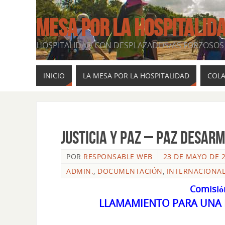
MESA POR LA HOSPITALID
HOSPITALIDAD CON DESPLAZADOS/AS FORZOSOS 
INICIO
LA MESA POR LA HOSPITALIDAD
COL
Justicia y Paz – PAZ DESAR
POR
RESPONSABLE WEB
23 DE MAYO DE 
ADMIN.
,
DOCUMENTACIÓN
,
INTERNACIONA
Comisión
LLAMAMIENTO PARA UNA 