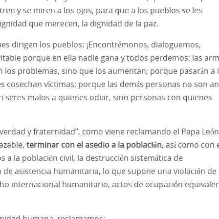
en y se miren a los ojos, para que a los pueblos se les
dignidad que merecen, la dignidad de la paz.
nes dirigen los pueblos: ¡Encontrémonos, dialoguemos,
itable porque en ella nadie gana y todos perdemos; las ar
n los problemas, sino que los aumentan; porque pasarán a 
nes cosechan víctimas; porque las demás personas no son an
 seres malos a quienes odiar, sino personas con quienes
az, verdad y fraternidad”, como viene reclamando el Papa León
lazable,
terminar con el asedio a la población
, así como con 
a la población civil, la destrucción sistemática de
ón de asistencia humanitaria, lo que supone una violación de 
o internacional humanitario, actos de ocupación equivale
dignidad humana, reclamamos: