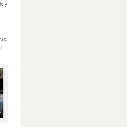
lo y
Paz.
a