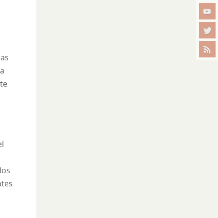
mas
la
te
el
los
ntes