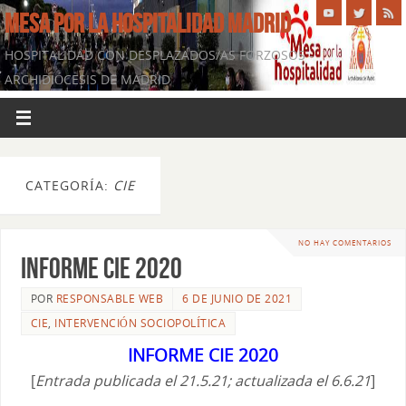
MESA POR LA HOSPITALIDAD MADRID
HOSPITALIDAD CON DESPLAZADOS/AS FORZOSOS -
ARCHIDIÓCESIS DE MADRID
CATEGORÍA:
CIE
NO HAY COMENTARIOS
Informe CIE 2020
POR
RESPONSABLE WEB
6 DE JUNIO DE 2021
CIE
,
INTERVENCIÓN SOCIOPOLÍTICA
INFORME CIE 2020
[
Entrada publicada el 21.5.21; actualizada el 6.6.21
]